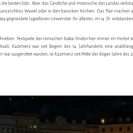
die besten Jobs. Aber das Geistliche und Historische des Landes verkörpe
issanceschloss Wawel oder in den barocken Kirchen. Das Flair machen 
1364 gegründete Jagiellonen-Universität. Ihr ältestes, im 14. Jh. entsta
ieben. Festspiele der römischen Kultur finden hier immer im Herbst st
tivals. Kazimierz war seit Beginn des 14. Jahrhunderts eine unabhängig
r 1941 ausgerottet wurden, ist Kazimierz seit Mitte der 80ger Jahre des 2