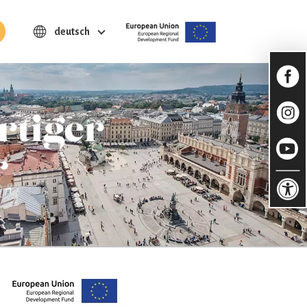
tton
deutsch
Ope