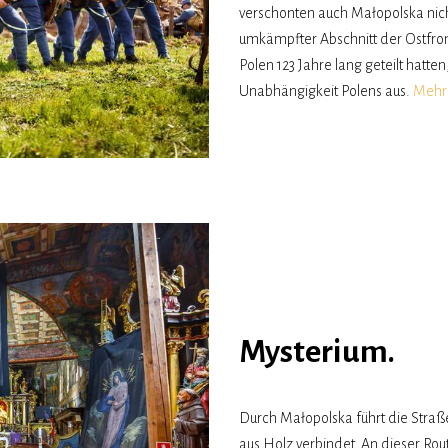
verschonten auch Małopolska nicht
umkämpfter Abschnitt der Ostfront 
Polen 123 Jahre lang geteilt hatte
Unabhängigkeit Polens aus.
Meh
Mysterium.
Durch Małopolska führt die Straß
aus Holz verbindet. An dieser Rout