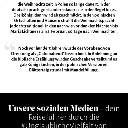
die Weihnachtszeit in Polen so lange dauert. In den
deutschsprachigen Ländern dauert sie in der Regel bis zu
Dreikönig, dann wird abgeschmückt. In den polnischen
Ortschaften und Häusern strahlt die Weihnachtspracht
jedoch traditionell in den nach wie vor dunklen Nächten bis
Mariä Lichtmess am 2. Februar, 40 Tage nach Weihnachten.
Noch vor hundert Jahren wurde der Vorabend von
Dreikönig als „Gabenabend“ bezeichnet. In Anlehnung an
die biblische Erzählung wurden Geschenke verteilt und es
gab Königskuchen, in der polnischen Version ein
Blätterteigstrudel mit Mandelfüllung.
Unsere sozialen Medien
– dein
Reiseführer durch die
#UnglaublicheVielfalt von