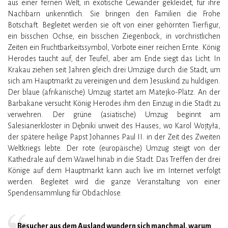
aus einer fernen Welt, in exotische Gewänder gekleidet, für ihre
Nachbarn unkenntlich. Sie bringen den Familien die Frohe
Botschaft. Begleitet werden sie oft von einer gehörnten Tierfigur,
ein bisschen Ochse, ein bisschen Ziegenbock, in vorchristlichen
Zeiten ein Fruchtbarkeitssymbol, Vorbote einer reichen Ernte. König
Herodes taucht auf, der Teufel, aber am Ende siegt das Licht. In
Krakau ziehen seit Jahren gleich drei Umzüge durch die Stadt, um
sich am Hauptmarkt zu vereinigen und dem Jesuskind zu huldigen.
Der blaue (afrikanische) Umzug startet am Matejko-Platz. An der
Barbakane versucht König Herodes ihm den Einzug in die Stadt zu
verwehren. Der grüne (asiatische) Umzug beginnt am
Salesianerkloster in Dębniki unweit des Hauses, wo Karol Wojtyła,
der spätere heilige Papst Johannes Paul II. in der Zeit des Zweiten
Weltkriegs lebte. Der rote (europäische) Umzug steigt von der
Kathedrale auf dem Wawel hinab in die Stadt. Das Treffen der drei
Könige auf dem Hauptmarkt kann auch live im Internet verfolgt
werden. Begleitet wird die ganze Veranstaltung von einer
Spendensammlung für Obdachlose.
Besucher aus dem Ausland wundern sich manchmal, warum