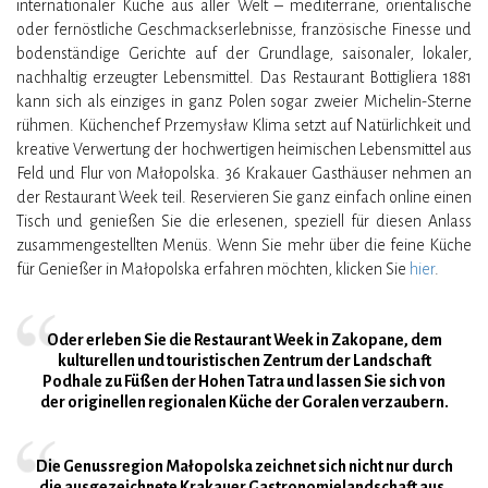
internationaler Küche aus aller Welt – mediterrane, orientalische
oder fernöstliche Geschmackserlebnisse, französische Finesse und
bodenständige Gerichte auf der Grundlage, saisonaler, lokaler,
nachhaltig erzeugter Lebensmittel. Das Restaurant Bottigliera 1881
kann sich als einziges in ganz Polen sogar zweier Michelin-Sterne
rühmen. Küchenchef Przemysław Klima setzt auf Natürlichkeit und
kreative Verwertung der hochwertigen heimischen Lebensmittel aus
Feld und Flur von Małopolska. 36 Krakauer Gasthäuser nehmen an
der Restaurant Week teil. Reservieren Sie ganz einfach online einen
Tisch und genießen Sie die erlesenen, speziell für diesen Anlass
zusammengestellten Menüs. Wenn Sie mehr über die feine Küche
für Genießer in Małopolska erfahren möchten, klicken Sie
hier
.
Oder erleben Sie die Restaurant Week in Zakopane, dem
kulturellen und touristischen Zentrum der Landschaft
Podhale zu Füßen der Hohen Tatra und lassen Sie sich von
der originellen regionalen Küche der Goralen verzaubern.
Die Genussregion Małopolska zeichnet sich nicht nur durch
die ausgezeichnete Krakauer Gastronomielandschaft aus,